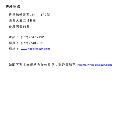
聯絡我們
香港德輔道西164 - 170號
西都大廈五樓B座
香港陶瓷商會
電話：
(852) 2547 7192
傳真：
(852) 2540 2821
網址：
www.hkporcelain.com
如閣下對本會網站有任何意見，歡迎電郵至
hkpma@hkporcelain.com