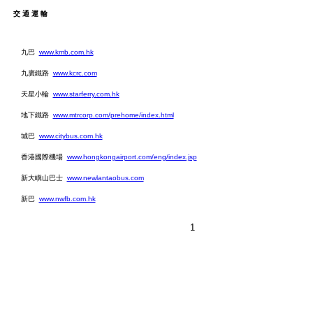
交通運輸
九巴
www.kmb.com.hk
九廣鐵路
www.kcrc.com
天星小輪
www.starferry.com.hk
地下鐵路
www.mtrcorp.com/prehome/index.html
城巴
www.citybus.com.hk
香港國際機場
www.hongkongairport.com/eng/index.jsp
新大嶼山巴士
www.newlantaobus.com
新巴
www.nwfb.com.hk
1